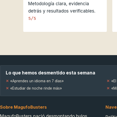
Metodología clara, evidencia
detrás y resultados verificables.
5/5
Lo que hemos desmentido esta semana
«Aprendes un idioma en 7 días»
«El
«Estudiar de noche rinde más»
«Má
Sobre MagufoBusters
Nave
MagufoBusters nació desmontando bulos