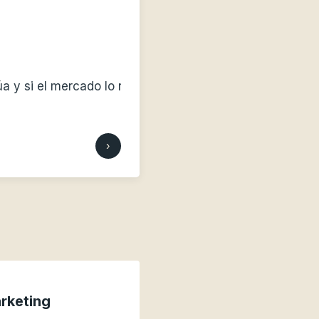
o lo reconoce.
›
rketing