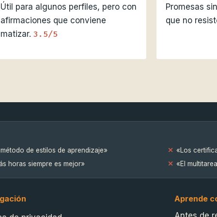
Útil para algunos perfiles, pero con
Promesas sin
afirmaciones que conviene
que no resist
3.5/5
matizar.
 método de estilos de aprendizaje»
«Los certifi
s horas siempre es mejor»
«El multitare
gación
Aprende co
Antes de r