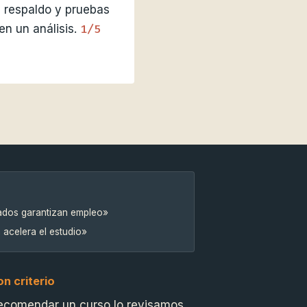
 respaldo y pruebas
1/5
en un análisis.
cados garantizan empleo»
a acelera el estudio»
n criterio
ecomendar un curso lo revisamos